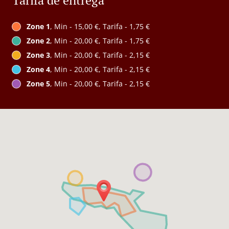
Tarifa de entrega
Zone 1
, Min - 15,00 €, Tarifa - 1,75 €
Zone 2
, Min - 20,00 €, Tarifa - 1,75 €
Zone 3
, Min - 20,00 €, Tarifa - 2,15 €
Zone 4
, Min - 20,00 €, Tarifa - 2,15 €
Zone 5
, Min - 20,00 €, Tarifa - 2,15 €