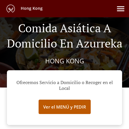
Hong Kong
Comida Asiática A
Domicilio En Azurreka
HONG KONG
Ofrecemos Servicio a Domicilio o Recoger en el
Local
Ver el MENÚ y PEDIR