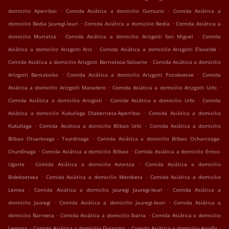
.
.
domicilio Aperribai
Comida Asiática a domicilio Gumuzio
Comida Asiática a
.
.
domicilio Bedia Jauregi-Ieuri
Comida Asiática a domicilio Bedia
Comida Asiática a
.
.
domicilio Murtatza
Comida Asiática a domicilio Arizgoiti San Miguel
Comida
.
.
Asiática a domicilio Arizgoiti Ariz
Comida Asiática a domicilio Arizgoiti Elexalde
.
Comida Asiática a domicilio Arizgoiti Berriotxoa-Soloarte
Comida Asiática a domicilio
.
.
Arizgoiti Bentakoiko
Comida Asiática a domicilio Arizgoiti Pozokoetxe
Comida
.
.
Asiática a domicilio Arizgoiti Matadero
Comida Asiática a domicilio Arizgoiti Urbi
.
.
Comida Asiática a domicilio Arizgoiti
Comida Asiática a domicilio Urbi
Comida
.
Asiática a domicilio Kukullaga Olaberrieta-Aperribai
Comida Asiática a domicilio
.
.
Kukullaga
Comida Asiática a domicilio Bilbao Urbi
Comida Asiática a domicilio
.
Bilbao Otxarkoaga - Txurdinaga
Comida Asiática a domicilio Bilbao Ocharcoaga-
.
.
Churdínaga
Comida Asiática a domicilio Bilbao
Comida Asiática a domicilio Eroso-
.
.
Ugarte
Comida Asiática a domicilio Asteitza
Comida Asiática a domicilio
.
.
Bidekoetxea
Comida Asiática a domicilio Mendieta
Comida Asiática a domicilio
.
.
Lemoa
Comida Asiática a domicilio Jauregi Jauregi-Ieuri
Comida Asiática a
.
.
domicilio Jauregi
Comida Asiática a domicilio Jauregi-Ieuri
Comida Asiática a
.
.
domicilio Barroeta
Comida Asiática a domicilio Ibarra
Comida Asiática a domicilio
.
.
.
Lemona
Comida Asiática a domicilio Durandio
Comida Asiática a domicilio Arraño