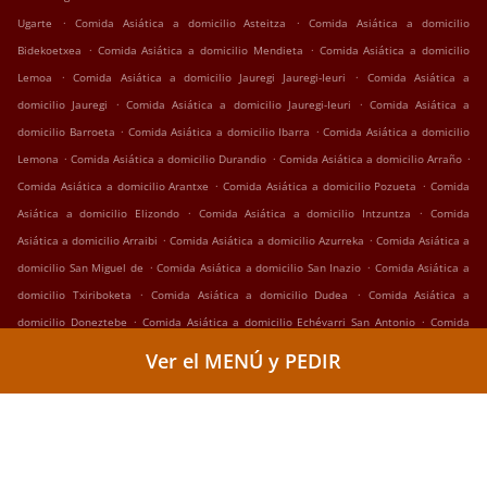
.
.
Ugarte
Comida Asiática a domicilio Asteitza
Comida Asiática a domicilio
.
.
Bidekoetxea
Comida Asiática a domicilio Mendieta
Comida Asiática a domicilio
.
.
Lemoa
Comida Asiática a domicilio Jauregi Jauregi-Ieuri
Comida Asiática a
.
.
domicilio Jauregi
Comida Asiática a domicilio Jauregi-Ieuri
Comida Asiática a
.
.
domicilio Barroeta
Comida Asiática a domicilio Ibarra
Comida Asiática a domicilio
.
.
.
Lemona
Comida Asiática a domicilio Durandio
Comida Asiática a domicilio Arraño
.
.
Comida Asiática a domicilio Arantxe
Comida Asiática a domicilio Pozueta
Comida
.
.
Asiática a domicilio Elizondo
Comida Asiática a domicilio Intzuntza
Comida
.
.
Asiática a domicilio Arraibi
Comida Asiática a domicilio Azurreka
Comida Asiática a
.
.
domicilio San Miguel de
Comida Asiática a domicilio San Inazio
Comida Asiática a
.
.
domicilio Txiriboketa
Comida Asiática a domicilio Dudea
Comida Asiática a
.
.
domicilio Doneztebe
Comida Asiática a domicilio Echévarri San Antonio
Comida
.
Asiática a domicilio Echévarri Kukullaga
Comida Asiática a domicilio Echévarri
Ver el MENÚ y PEDIR
.
.
Ocharcoaga-Churdínaga
Comida Asiática a domicilio Echévarri
Comida Asiática a
.
.
domicilio Lemoaurieta
Comida Asiática a domicilio Larrabeiti
Comida Asiática a
.
.
domicilio Bolunburu
Comida Asiática a domicilio Agarre
Comida Asiática a
.
.
domicilio Iturritxe
Comida Asiática a domicilio Legizamon
Comida Asiática a
.
.
domicilio Otxarkoaga - Txurdinaga
Comida Asiática a domicilio Etxebarri Kukullaga