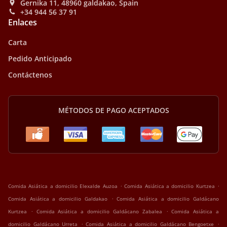
Gernika 11, 48960 galdakao, Spain
+34 944 56 37 91
Enlaces
Carta
Pedido Anticipado
Contáctenos
MÉTODOS DE PAGO ACEPTADOS
.
.
Comida Asiática a domicilio Elexalde Auzoa
Comida Asiática a domicilio Kurtzea
.
Comida Asiática a domicilio Galdakao
Comida Asiática a domicilio Galdácano
.
.
Kurtzea
Comida Asiática a domicilio Galdácano Zabalea
Comida Asiática a
.
.
domicilio Galdácano Urreta
Comida Asiática a domicilio Galdácano Bengoetxe