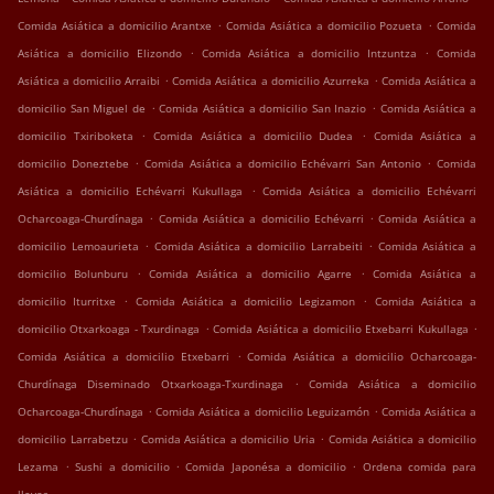
.
.
Comida Asiática a domicilio Arantxe
Comida Asiática a domicilio Pozueta
Comida
.
.
Asiática a domicilio Elizondo
Comida Asiática a domicilio Intzuntza
Comida
.
.
Asiática a domicilio Arraibi
Comida Asiática a domicilio Azurreka
Comida Asiática a
.
.
domicilio San Miguel de
Comida Asiática a domicilio San Inazio
Comida Asiática a
.
.
domicilio Txiriboketa
Comida Asiática a domicilio Dudea
Comida Asiática a
.
.
domicilio Doneztebe
Comida Asiática a domicilio Echévarri San Antonio
Comida
.
Asiática a domicilio Echévarri Kukullaga
Comida Asiática a domicilio Echévarri
.
.
Ocharcoaga-Churdínaga
Comida Asiática a domicilio Echévarri
Comida Asiática a
.
.
domicilio Lemoaurieta
Comida Asiática a domicilio Larrabeiti
Comida Asiática a
.
.
domicilio Bolunburu
Comida Asiática a domicilio Agarre
Comida Asiática a
.
.
domicilio Iturritxe
Comida Asiática a domicilio Legizamon
Comida Asiática a
.
.
domicilio Otxarkoaga - Txurdinaga
Comida Asiática a domicilio Etxebarri Kukullaga
.
Comida Asiática a domicilio Etxebarri
Comida Asiática a domicilio Ocharcoaga-
.
Churdínaga Diseminado Otxarkoaga-Txurdinaga
Comida Asiática a domicilio
.
.
Ocharcoaga-Churdínaga
Comida Asiática a domicilio Leguizamón
Comida Asiática a
.
.
domicilio Larrabetzu
Comida Asiática a domicilio Uria
Comida Asiática a domicilio
.
.
.
Lezama
Sushi a domicilio
Comida Japonésa a domicilio
Ordena comida para