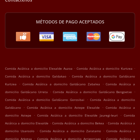
MÉTODOS DE PAGO ACEPTADOS
.
.
Comida Asiática a domicilio Elexalde Auzoa
Comida Asiática a domicilio Kurtzea
.
Comida Asiática a domicilio Galdakao
Comida Asiática a domicilio Galdácano
.
.
Kurtzea
Comida Asiática a domicilio Galdácano Zabalea
Comida Asiática a
.
.
domicilio Galdácano Urreta
Comida Asiática a domicilio Galdácano Bengoetxe
.
Comida Asiática a domicilio Galdácano Gorosibai
Comida Asiática a domicilio
.
.
Galdácano
Comida Asiática a domicilio Astepe Elexalde
Comida Asiática a
.
.
domicilio Astepe
Comida Asiática a domicilio Elexalde Jauregi-Ieuri
Comida
.
.
Asiática a domicilio Elexalde
Comida Asiática a domicilio Bekea
Comida Asiática a
.
.
domicilio Usansolo
Comida Asiática a domicilio Zaratamo
Comida Asiática a
.
.
domicilio Arkotxa
Comida Asiática a domicilio Arrigorriaga
Comida Asiática a