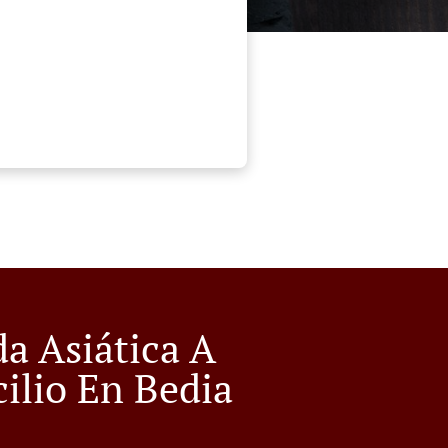
a Asiática A
ilio En Bedia