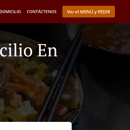
DOMICILIO
CONTÁCTENOS
Ver el MENÚ y PEDIR
cilio En