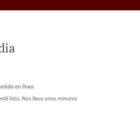
dia
edido en línea.
sté listo. Nos lleva unos minutos