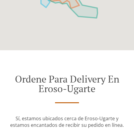
Ordene Para Delivery En
Eroso-Ugarte
Sí, estamos ubicados cerca de Eroso-Ugarte y
estamos encantados de recibir su pedido en línea.