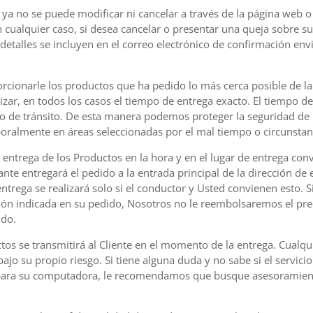
o ya no se puede modificar ni cancelar a través de la página web 
n cualquier caso, si desea cancelar o presentar una queja sobre su 
etalles se incluyen en el correo electrónico de confirmación envi
cionarle los productos que ha pedido lo más cerca posible de la
ar, en todos los casos el tiempo de entrega exacto. El tiempo d
 o de tránsito. De esta manera podemos proteger la seguridad de 
ralmente en áreas seleccionadas por el mal tiempo o circunstanc
a entrega de los Productos en la hora y en el lugar de entrega con
nte entregará el pedido a la entrada principal de la dirección de 
entrega se realizará solo si el conductor y Usted convienen esto. S
ción indicada en su pedido, Nosotros no le reembolsaremos el pre
ido.
ctos se transmitirá al Cliente en el momento de la entrega. Cualq
bajo su propio riesgo. Si tiene alguna duda y no sabe si el servi
 para su computadora, le recomendamos que busque asesoramient