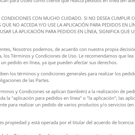
can para Usted como cliente que realiza pedidos en línea (en adel
Y CONDICIONES CON MUCHO CUIDADO. SI NO DESEA CUMPLIR C
QUE NO ACCEDA Y/O USE LA APLICACIÓN PARA PEDIDOS EN LÍ
O USAR LA APLICACIÓN PARA PEDIDOS EN LÍNEA, SIGNIFICA QUE 
vigentes, Nosotros podemos, de acuerdo con nuestra propia decisi
a, los Términos y Condiciones de Uso. Le recomendamos que lea
 un pedido en línea, ya que pueden afectar sus derechos.
ben los términos y condiciones generales para realizar los pedid
ligaciones de las Partes.
rminos y Condiciones se aplican (también) a la realización de pedi
a la "aplicación para pedidos en línea" o "la aplicación"; las apli
iente para realizar un pedido de varios productos y/o servicios (e
es propiedad y está operada por el titular del acuerdo de licencia 