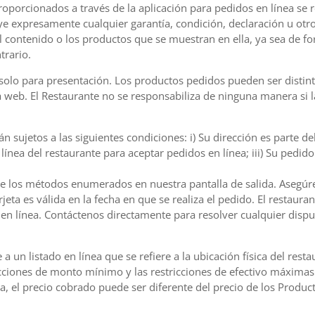
oporcionados a través de la aplicación para pedidos en línea se rea
uye expresamente cualquier garantía, condición, declaración u otr
el contenido o los productos que se muestran en ella, ya sea de f
trario.
olo para presentación. Los productos pedidos pueden ser distinto
na web. El Restaurante no se responsabiliza de ninguna manera si 
 sujetos a las siguientes condiciones: i) Su dirección es parte de
n línea del restaurante para aceptar pedidos en línea; iii) Su pedi
e los métodos enumerados en nuestra pantalla de salida. Asegúre
tarjeta es válida en la fecha en que se realiza el pedido. El resta
en línea. Contáctenos directamente para resolver cualquier dispu
 un listado en línea que se refiere a la ubicación física del res
ricciones de monto mínimo y las restricciones de efectivo máximas
a, el precio cobrado puede ser diferente del precio de los Produc