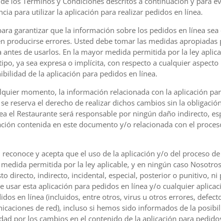
al de los Términos y Condiciones descritos a continuación y para e
ia para utilizar la aplicación para realizar pedidos en línea.
para garantizar que la información sobre los pedidos en línea sea
den producirse errores. Usted debe tomar las medidas apropiadas p
 antes de usarlos. En la mayor medida permitida por la ley aplica
tipo, ya sea expresa o implícita, con respecto a cualquier aspect
onibilidad de la aplicación para pedidos en línea.
alquier momento, la información relacionada con la aplicación par
se reserva el derecho de realizar dichos cambios sin la obligación 
a el Restaurante será responsable por ningún daño indirecto, esp
ación contenida en este documento y/o relacionada con el proceso
d reconoce y acepta que el uso de la aplicación y/o del proceso de
 medida permitida por la ley aplicable, y en ningún caso Nosotr
to directo, indirecto, incidental, especial, posterior o punitivo, 
e usar esta aplicación para pedidos en línea y/o cualquier aplicaci
idos en línea (incluidos, entre otros, virus u otros errores, defec
icaciones de red), incluso si hemos sido informados de la posibi
d por los cambios en el contenido de la aplicación para pedidos