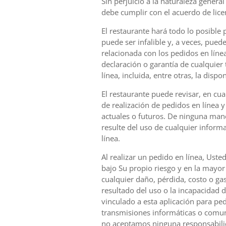
Sin perjuicio a la naturaleza gener
debe cumplir con el acuerdo de licenc
El restaurante hará todo lo posible 
puede ser infalible y, a veces, pue
relacionada con los pedidos en línea
declaración o garantía de cualquier 
línea, incluida, entre otras, la disp
El restaurante puede revisar, en cu
de realización de pedidos en línea y 
actuales o futuros. De ninguna mane
resulte del uso de cualquier inform
línea.
Al realizar un pedido en línea, Uste
bajo Su propio riesgo y en la mayor
cualquier daño, pérdida, costo o gas
resultado del uso o la incapacidad d
vinculado a esta aplicación para ped
transmisiones informáticas o comun
no aceptamos ninguna responsabilida