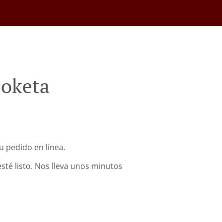
boketa
u pedido en línea.
sté listo. Nos lleva unos minutos