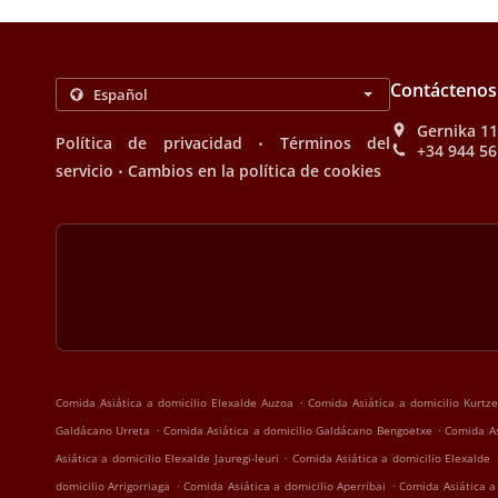
Contáctenos
Gernika 11
.
Política de privacidad
Términos del
+34 944 56
.
servicio
Cambios en la política de cookies
.
Comida Asiática a domicilio Elexalde Auzoa
Comida Asiática a domicilio Kurtz
.
.
Galdácano Urreta
Comida Asiática a domicilio Galdácano Bengoetxe
Comida As
.
Asiática a domicilio Elexalde Jauregi-Ieuri
Comida Asiática a domicilio Elexalde
.
.
domicilio Arrigorriaga
Comida Asiática a domicilio Aperribai
Comida Asiática a