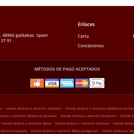
Enlaces
, 48960 galdakao, Spain
Carta
 37 91
Contáctenos
MÉTODOS DE PAGO ACEPTADOS
.
.
ea
Comida Asiática a domicilio Galdakao
Comida Asiática a domicilio Galdácano Kurtze
.
.
iática a domicilio Galdácano Gorosibai
Comida Asiática a domicilio Galdácano
Comida As
.
.
.
Comida Asiática a domicilio Bekea
Comida Asiática a domicilio Usansolo
Comida Asiáti
.
.
 domicilio Gumuzio
Comida Asiática a domicilio Bedia Jauregi-Ieuri
Comida Asiática a dom