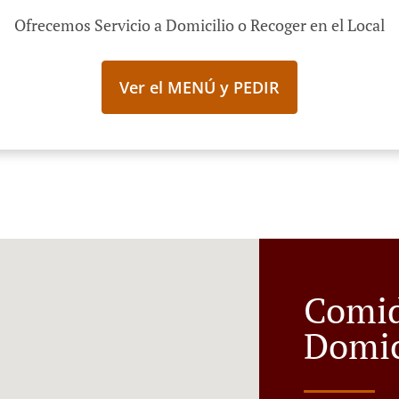
Ofrecemos Servicio a Domicilio o Recoger en el Local
Ver el MENÚ y PEDIR
Comid
Domic