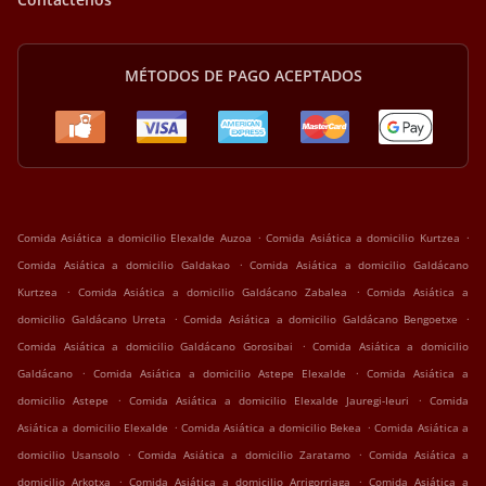
MÉTODOS DE PAGO ACEPTADOS
.
.
Comida Asiática a domicilio Elexalde Auzoa
Comida Asiática a domicilio Kurtzea
.
Comida Asiática a domicilio Galdakao
Comida Asiática a domicilio Galdácano
.
.
Kurtzea
Comida Asiática a domicilio Galdácano Zabalea
Comida Asiática a
.
.
domicilio Galdácano Urreta
Comida Asiática a domicilio Galdácano Bengoetxe
.
Comida Asiática a domicilio Galdácano Gorosibai
Comida Asiática a domicilio
.
.
Galdácano
Comida Asiática a domicilio Astepe Elexalde
Comida Asiática a
.
.
domicilio Astepe
Comida Asiática a domicilio Elexalde Jauregi-Ieuri
Comida
.
.
Asiática a domicilio Elexalde
Comida Asiática a domicilio Bekea
Comida Asiática a
.
.
domicilio Usansolo
Comida Asiática a domicilio Zaratamo
Comida Asiática a
.
.
domicilio Arkotxa
Comida Asiática a domicilio Arrigorriaga
Comida Asiática a