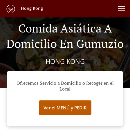
Hong Kong
Comida Asiática A
Domicilio En Gumuzio
HONG KONG
Ofrecemos Servicio a Domicilio o Recoger en el
Local
Ver el MENÚ y PEDIR