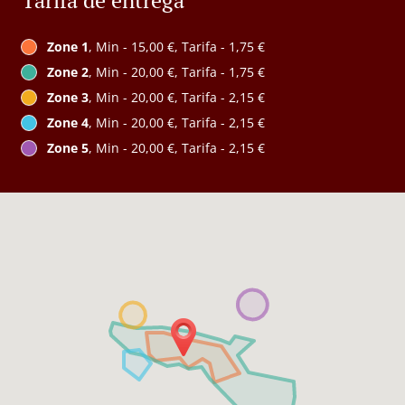
Tarifa de entrega
Zone 1
, Min - 15,00 €, Tarifa - 1,75 €
Zone 2
, Min - 20,00 €, Tarifa - 1,75 €
Zone 3
, Min - 20,00 €, Tarifa - 2,15 €
Zone 4
, Min - 20,00 €, Tarifa - 2,15 €
Zone 5
, Min - 20,00 €, Tarifa - 2,15 €