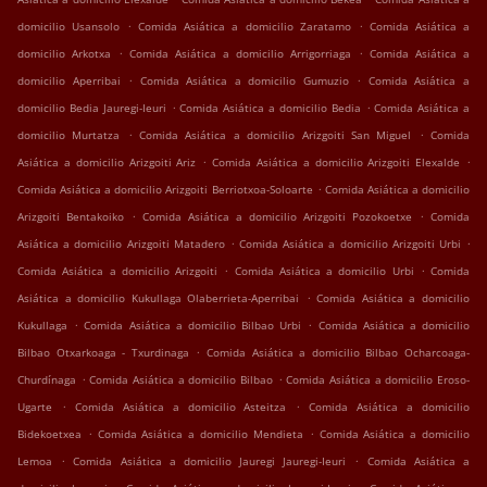
.
.
domicilio Usansolo
Comida Asiática a domicilio Zaratamo
Comida Asiática a
.
.
domicilio Arkotxa
Comida Asiática a domicilio Arrigorriaga
Comida Asiática a
.
.
domicilio Aperribai
Comida Asiática a domicilio Gumuzio
Comida Asiática a
.
.
domicilio Bedia Jauregi-Ieuri
Comida Asiática a domicilio Bedia
Comida Asiática a
.
.
domicilio Murtatza
Comida Asiática a domicilio Arizgoiti San Miguel
Comida
.
.
Asiática a domicilio Arizgoiti Ariz
Comida Asiática a domicilio Arizgoiti Elexalde
.
Comida Asiática a domicilio Arizgoiti Berriotxoa-Soloarte
Comida Asiática a domicilio
.
.
Arizgoiti Bentakoiko
Comida Asiática a domicilio Arizgoiti Pozokoetxe
Comida
.
.
Asiática a domicilio Arizgoiti Matadero
Comida Asiática a domicilio Arizgoiti Urbi
.
.
Comida Asiática a domicilio Arizgoiti
Comida Asiática a domicilio Urbi
Comida
.
Asiática a domicilio Kukullaga Olaberrieta-Aperribai
Comida Asiática a domicilio
.
.
Kukullaga
Comida Asiática a domicilio Bilbao Urbi
Comida Asiática a domicilio
.
Bilbao Otxarkoaga - Txurdinaga
Comida Asiática a domicilio Bilbao Ocharcoaga-
.
.
Churdínaga
Comida Asiática a domicilio Bilbao
Comida Asiática a domicilio Eroso-
.
.
Ugarte
Comida Asiática a domicilio Asteitza
Comida Asiática a domicilio
.
.
Bidekoetxea
Comida Asiática a domicilio Mendieta
Comida Asiática a domicilio
.
.
Lemoa
Comida Asiática a domicilio Jauregi Jauregi-Ieuri
Comida Asiática a
.
.