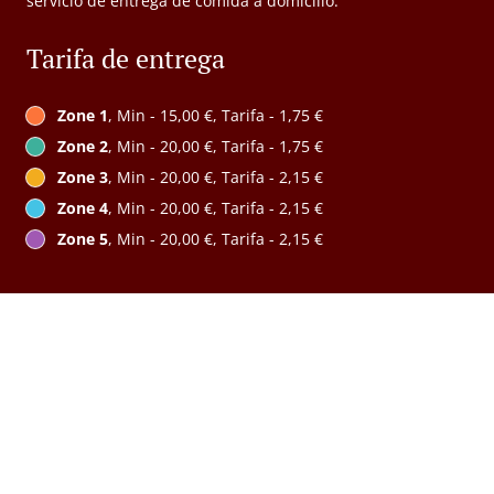
servicio de entrega de comida a domicilio.
Tarifa de entrega
Zone 1
, Min - 15,00 €, Tarifa - 1,75 €
Zone 2
, Min - 20,00 €, Tarifa - 1,75 €
Zone 3
, Min - 20,00 €, Tarifa - 2,15 €
Zone 4
, Min - 20,00 €, Tarifa - 2,15 €
Zone 5
, Min - 20,00 €, Tarifa - 2,15 €