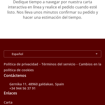
Dedique tiempo a navegar por nuestra carta
interactiva en línea y realice el pedido cuando esté
listo. Nos lleva unos minutos confirmar su pedido y
hacer una estimación del tiempo.
.
.
Política de privacidad
Términos del servicio
Cambios en la
política de cookies
Contáctenos
Gernika 11, 48960 galdakao, Spain
+34 944 56 37 91
Enlaces
Carta